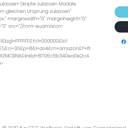
ulassen-Skripte zulassen Modale
n-gleichen Ursprung zulassen"
0px;" marginwidth="0" marginheight="0"
="0" src="//rcm-eu.amazon-
=1&bg1=FFFFFF&fc1=000000&lc1
_ES&o=30&p=8&l=as4&m=amazon&f=ifr
B09XZMCBNX&linkId=8706c6b340ea0e2c4
e>