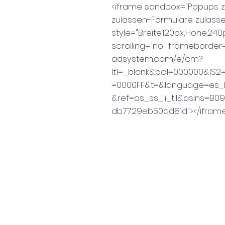
<iframe sandbox="Popups z
zulassen-Formulare zulasse
style="Breite:120px;Höhe:24
scrolling="no" frameborder
adsystem.com/e/cm?
lt1=_blank&bc1=000000&IS2
=0000FF&t=&language=es
&ref=as_ss_li_til&asins=
db7729eb50ad81d"></ifram