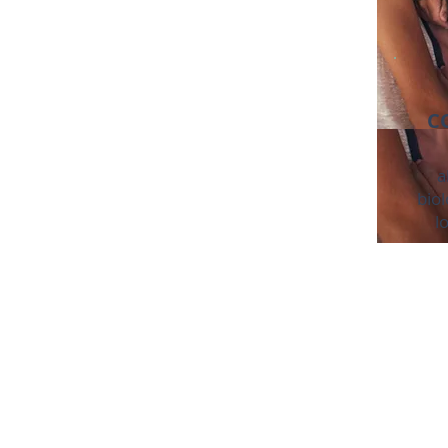
C
a
biol
l