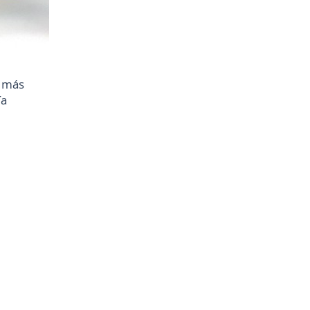
a más
ía