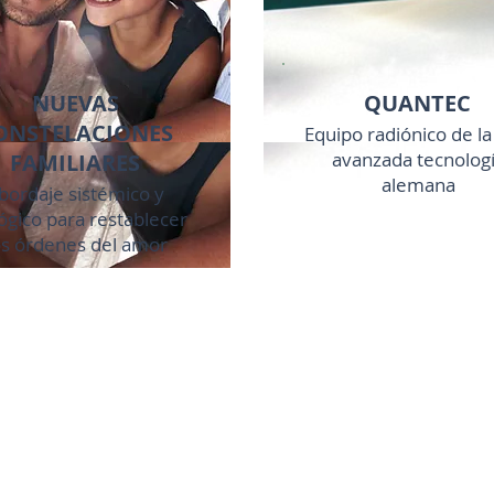
NUEVAS
QUANTEC
ONSTELACIONES
Equipo radiónico de l
avanzada tecnolog
FAMILIARES
alemana
bordaje sistémico y
ógico para restablecer
os órdenes del amor